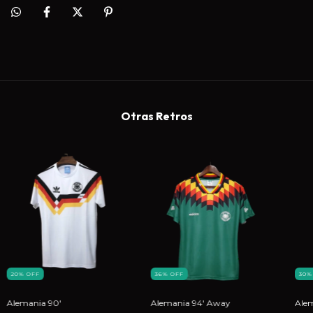
Otras Retros
20
%
OFF
36
%
OFF
30
Alemania 90'
Alemania 94' Away
Alem