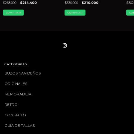
$268.000
$214.400
$330.000
$210.000
$302
COMPRAR
COMPRAR
CO
CATEGORÍAS
BUZOS NAVIDEÑOS
ORIGINALES
MEMORABILIA
RETRO
CONTACTO
GUÍA DE TALLAS