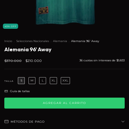
43
%
OFF
Inicio
.
Selecciones Nacionales
.
Alemania
.
Alemania 96' Away
Alemania 96' Away
$370.000
$210.000
36
cuotas sin intereses de
$5.833
S
M
L
XL
XXL
TALLA
Guía de tallas
MÉTODOS DE PAGO