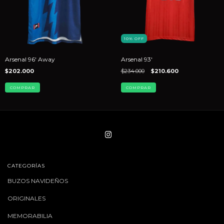
10
%
OFF
Arsenal 96' Away
Arsenal 93'
$202.000
$234.000
$210.600
COMPRAR
COMPRAR
CATEGORÍAS
BUZOS NAVIDEÑOS
ORIGINALES
MEMORABILIA