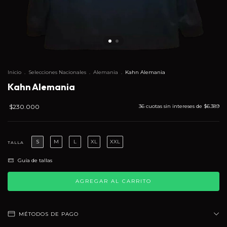
Inicio
.
Selecciones Nacionales
.
Alemania
.
Kahn Alemania
Kahn Alemania
$230.000
36
cuotas sin intereses de
$6.389
S
M
L
XL
XXL
TALLA
Guía de tallas
MÉTODOS DE PAGO