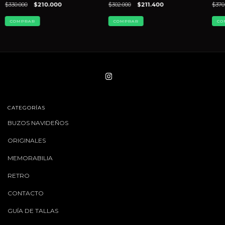
$330.000
$210.000
$302.000
$211.400
$370
COMPRAR
COMPRAR
CO
CATEGORÍAS
BUZOS NAVIDEÑOS
ORIGINALES
MEMORABILIA
RETRO
CONTACTO
GUÍA DE TALLAS