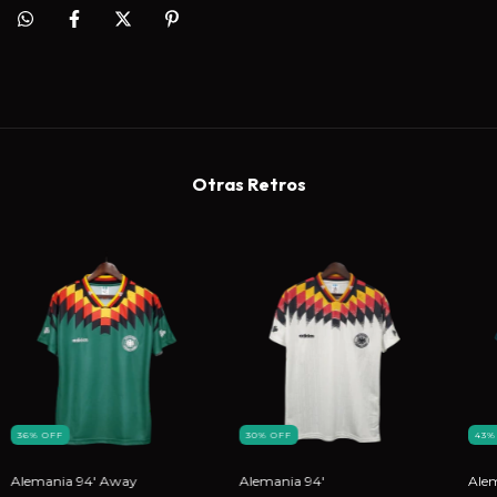
Otras Retros
36
%
OFF
30
%
OFF
43
Alemania 94' Away
Alemania 94'
Ale