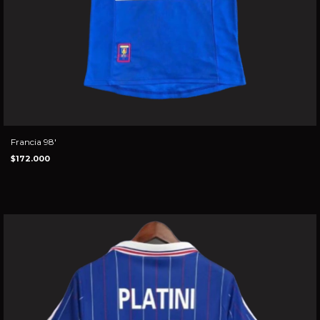
Francia 98'
$172.000