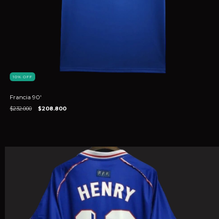
10
%
OFF
Francia 90'
$232.000
$208.800