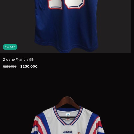
8
%
OFF
Zidane Francia 98
$250.000
$230.000