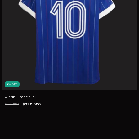
4
%
OFF
Platini Francia 82
$230.000
$220.000