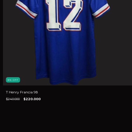
8
%
OFF
T Henry Francia 98
$240.000
$220.000