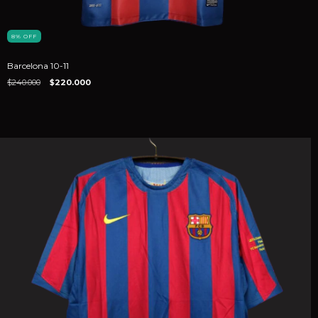
8
%
OFF
Barcelona 10-11
$240.000
$220.000