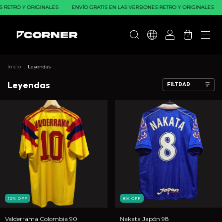
 ORIGINALES
ENVÍO GRATIS EN LAS VERSIONES RETRO Y ORIGINALES
ENVÍO G
0
Inicio
.
Leyendas
Leyendas
FILTRAR
12
%
OFF
8
%
OFF
Valderrama Colombia 90
Nakata Japón 98