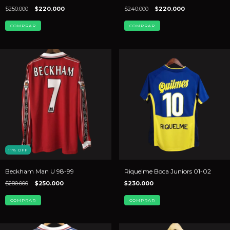
$250.000
$220.000
$240.000
$220.000
COMPRAR
COMPRAR
11
%
OFF
Beckham Man U 98-99
Riquelme Boca Juniors 01-02
$280.000
$250.000
$230.000
COMPRAR
COMPRAR