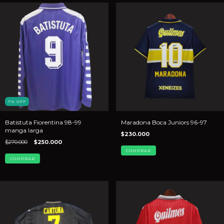
7
%
OFF
Batistuta Fiorentina 98-99
Maradona Boca Juniors 96-97
manga larga
$230.000
$270.000
$250.000
COMPRAR
COMPRAR