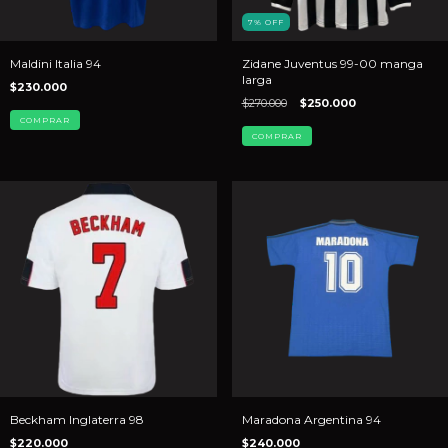
7
%
OFF
Maldini Italia 94
Zidane Juventus 99-00 manga
larga
$230.000
$270.000
$250.000
COMPRAR
COMPRAR
Beckham Inglaterra 98
Maradona Argentina 94
$220.000
$240.000