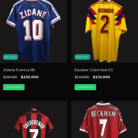
8
%
OFF
13
%
OFF
Zidane Francia 98
Escobar Colombia 90
$250.000
$230.000
$240.000
$210.000
COMPRAR
COMPRAR