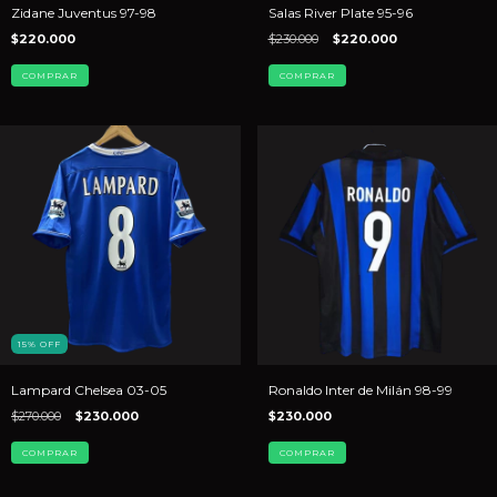
Zidane Juventus 97-98
Salas River Plate 95-96
$220.000
$230.000
$220.000
COMPRAR
COMPRAR
15
%
OFF
Lampard Chelsea 03-05
Ronaldo Inter de Milán 98-99
$270.000
$230.000
$230.000
COMPRAR
COMPRAR