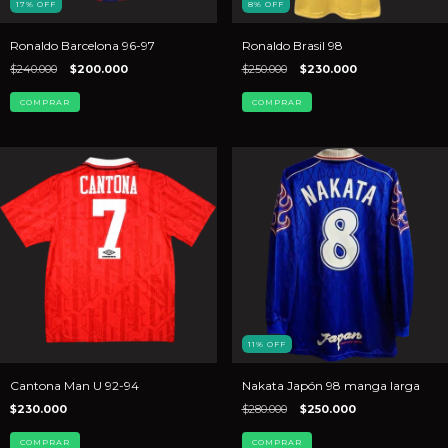
17
%
OFF
8
%
OFF
Ronaldo Barcelona 96-97
Ronaldo Brasil 98
$240.000
$200.000
$250.000
$230.000
COMPRAR
COMPRAR
11
%
OFF
Cantona Man U 92-94
Nakata Japón 98 manga larga
$230.000
$280.000
$250.000
COMPRAR
COMPRAR