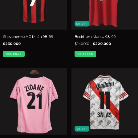
8
%
OFF
Shevchenko AC Milán 98-99
Beckham Man U 98-99
$230.000
$240.000
$220.000
COMPRAR
COMPRAR
4
%
OFF