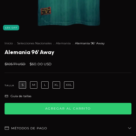
43
%
OFF
Inicio
.
Selecciones Nacionales
.
Alemania
.
Alemania 96' Away
Alemania 96' Away
$105.71 USD
$60.00 USD
S
M
L
XL
XXL
TALLA
Guía de tallas
MÉTODOS DE PAGO