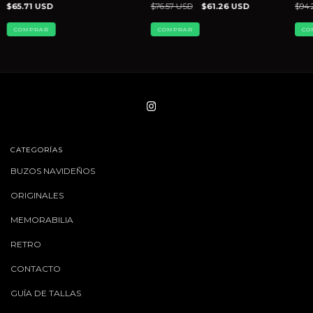
$65.71 USD
$76.57 USD
$61.26 USD
$94.
COMPRAR
COMPRAR
CO
CATEGORÍAS
BUZOS NAVIDEÑOS
ORIGINALES
MEMORABILIA
RETRO
CONTACTO
GUÍA DE TALLAS