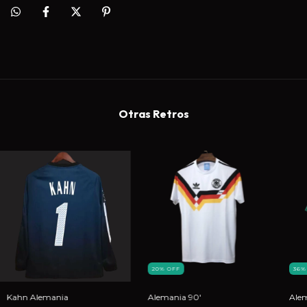
Otras Retros
20
%
OFF
36
Kahn Alemania
Alemania 90'
Ale