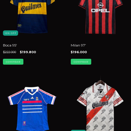
10
%
OFF
Boca 95'
Milan 97'
$222.000
$199.800
$196.000
COMPRAR
COMPRAR