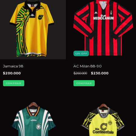
12
%
OFF
Jamaica 98
AC Milán 88-90
$200.000
$260.000
$230.000
COMPRAR
COMPRAR