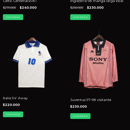
Celtic Centenario 87
Inglaterra 98 manga larga local
$270.000
$240.000
$250.000
$230.000
COMPRAR
COMPRAR
Italia 94' Away
Juventus 97-98 visitante
$220.000
$230.000
COMPRAR