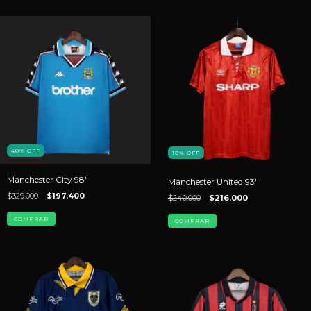
40
%
OFF
10
%
OFF
Manchester City 98'
Manchester United 93'
$329.000
$197.400
$240.000
$216.000
COMPRAR
COMPRAR