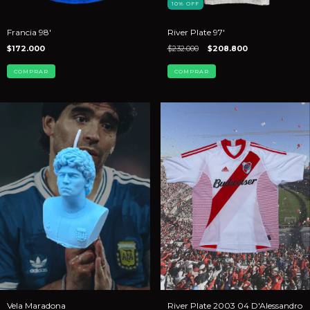
10
%
OFF
Francia 98'
River Plate 97'
$172.000
$232.000
$208.800
COMPRAR
COMPRAR
Vela Maradona
River Plate 2003 04 D'Alessandro