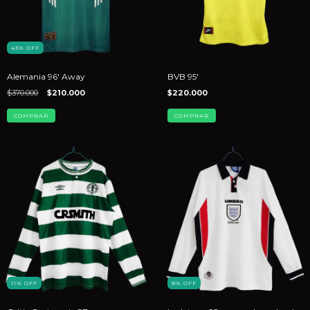
43
%
OFF
Alemania 96' Away
BVB 95'
$370.000
$210.000
$220.000
COMPRAR
COMPRAR
11
%
OFF
8
%
OFF