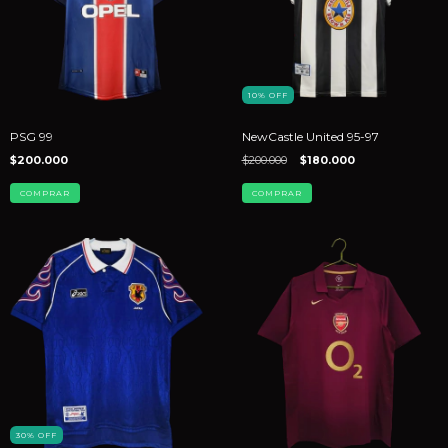
10
%
OFF
PSG 99
NewCastle United 95-97
$200.000
$200.000
$180.000
COMPRAR
COMPRAR
30
%
OFF