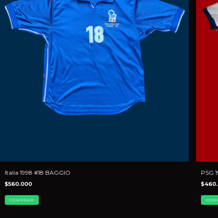
Italia 1998 #18 BAGGIO
PSG 1
$560.000
$460
COMPRAR
COM