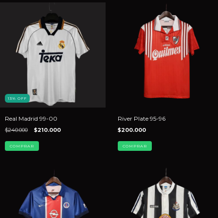
13
%
OFF
Real Madrid 99-00
River Plate 95-96
$240.000
$210.000
$200.000
COMPRAR
COMPRAR