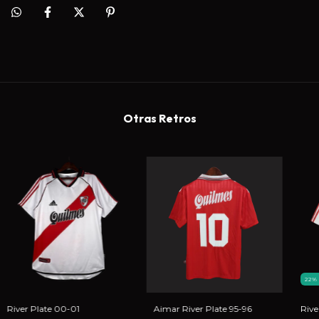
Otras Retros
22
River Plate 00-01
Aimar River Plate 95-96
Rive