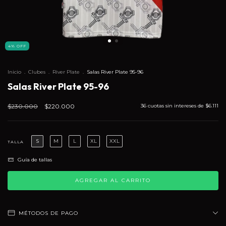
4
%
OFF
Inicio
.
Clubes
.
River Plate
.
Salas River Plate 95-96
Salas River Plate 95-96
$230.000
$220.000
36
cuotas sin intereses de
$6.111
S
M
L
XL
XXL
TALLA
Guía de tallas
MÉTODOS DE PAGO