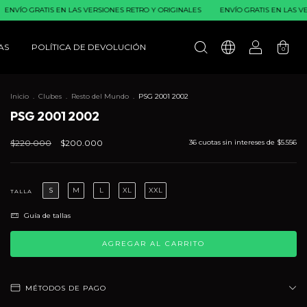
ATIS EN LAS VERSIONES RETRO Y ORIGINALES
ENVÍO GRATIS EN LAS VERSIONES 
AS
POLÍTICA DE DEVOLUCIÓN
0
Inicio
.
Clubes
.
Resto del Mundo
.
PSG 2001 2002
PSG 2001 2002
$220.000
$200.000
36
cuotas sin intereses de
$5.556
S
M
L
XL
XXL
TALLA
Guía de tallas
MÉTODOS DE PAGO