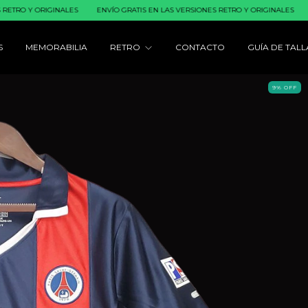
 ORIGINALES
ENVÍO GRATIS EN LAS VERSIONES RETRO Y ORIGINALES
ENVÍO GR
S
MEMORABILIA
RETRO
CONTACTO
GUÍA DE TALL
9
%
OFF