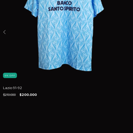
5
%
OFF
Lazio 91-92
$210.000
$200.000