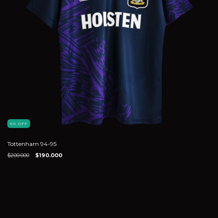
5
%
OFF
Tottenham 94-95
$200.000
$190.000