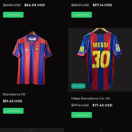
$60.00 USD
$54.29 USD
$68.57 USD
$57.14 USD
COMPRAR
COMPRAR
7
%
OFF
Barcelona 96'
Messi Barcelona 04-05
$51.43 USD
$77.14 USD
$71.43 USD
COMPRAR
COMPRAR