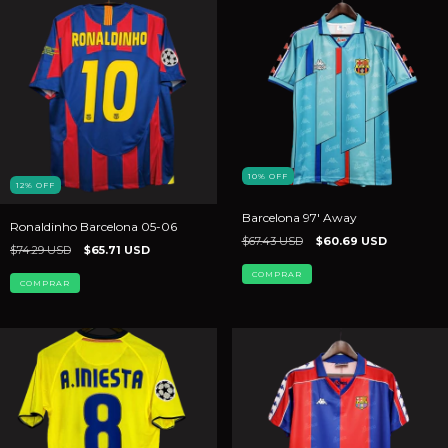
10
%
OFF
12
%
OFF
Barcelona 97' Away
Ronaldinho Barcelona 05-06
$67.43 USD
$60.69 USD
$74.29 USD
$65.71 USD
COMPRAR
COMPRAR