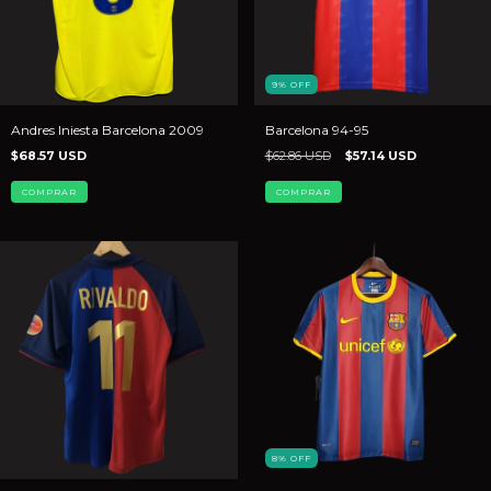
9
%
OFF
Andres Iniesta Barcelona 2009
Barcelona 94-95
$68.57 USD
$62.86 USD
$57.14 USD
COMPRAR
COMPRAR
8
%
OFF