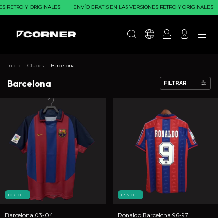
ETRO Y ORIGINALES
ENVÍO GRATIS EN LAS VERSIONES RETRO Y ORIGINALES
EN
0
Inicio
.
Clubes
.
Barcelona
Barcelona
FILTRAR
10
%
OFF
17
%
OFF
Barcelona 03-04
Ronaldo Barcelona 96-97