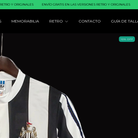
ORIGINALES
ENVÍO GRATIS EN LAS VERSIONES RETRO Y ORIGINALES
ENVÍO GR
S
MEMORABILIA
RETRO
CONTACTO
GUÍA DE TALL
10
%
OFF