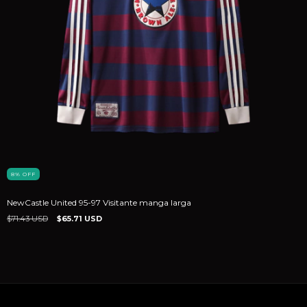
8
%
OFF
NewCastle United 95-97 Visitante manga larga
$71.43 USD
$65.71 USD