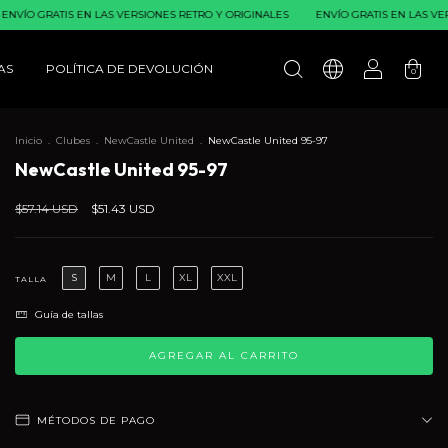
ATIS EN LAS VERSIONES RETRO Y ORIGINALES
ENVÍO GRATIS EN LAS VERSIONES 
AS
POLÍTICA DE DEVOLUCIÓN
0
Inicio
.
Clubes
.
NewCastle United
.
NewCastle United 95-97
NewCastle United 95-97
$57.14 USD
$51.43 USD
S
M
L
XL
XXL
TALLA
Guía de tallas
MÉTODOS DE PAGO