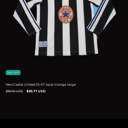
18
%
OFF
NewCastle United 95-97 local manga larga
$80.00 USD
$65.71 USD