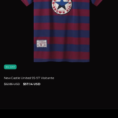
9
%
OFF
NewCastle United 95-97 Visitante
$62.86 USD
$57.14 USD