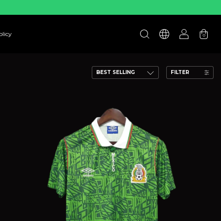
licy
0
FILTER