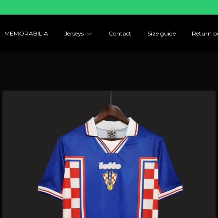
MEMORABILIA
Jerseys
Contact
Size guide
Return po