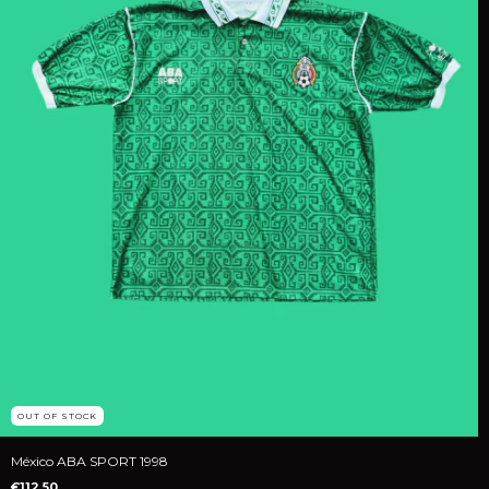
OUT OF STOCK
México ABA SPORT 1998
€112,50