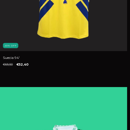
20
%
OFF
Suecia 94'
€65,50
€52,40